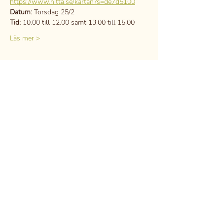
https://www.hitta.se/kartan?s=de7d5100
Datum:
 Torsdag 25/2
Tid:
 10.00 till 12.00 samt 13.00 till 15.00
Läs mer >
Dela detta evenemang
DSGVO
Berufsgeheimnis