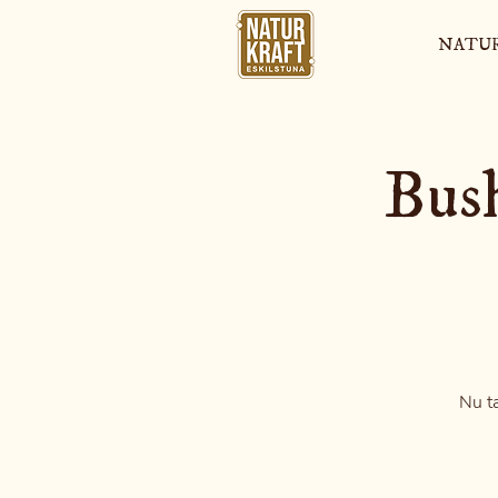
NATU
Bush
Nu ta