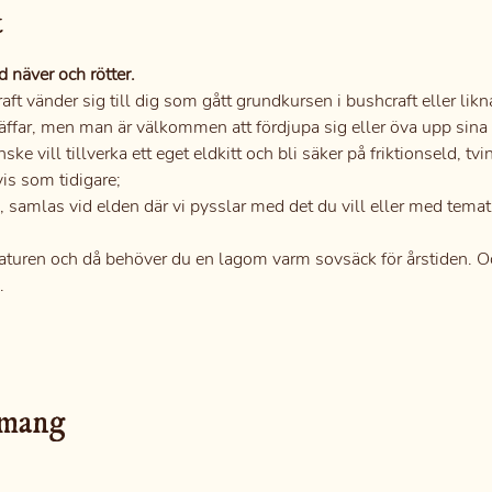
t
 näver och rötter.
ft vänder sig till dig som gått grundkursen i bushcraft eller lik
äffar, men man är välkommen att fördjupa sig eller öva upp sina fä
e vill tillverka ett eget eldkitt och bli säker på friktionseld, tvin
vis som tidigare;
a, samlas vid elden där vi pysslar med det du vill eller med tema
i naturen och då behöver du en lagom varm sovsäck för årstiden. O
.
emang