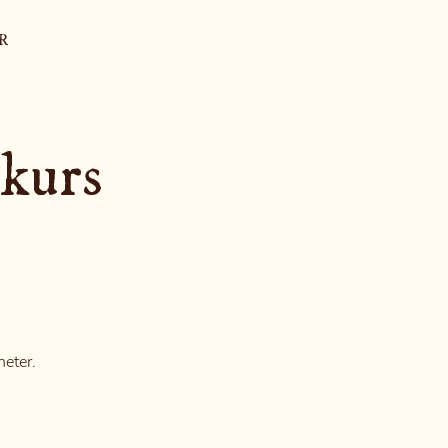
R
skurs
heter.