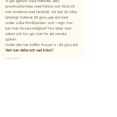
Vi går igenom olika metoder, dels 
primitiva/forntida, med friktion och flinta till 
mer moderna med tändstål. Var kan du hitta 
lämpligt material att göra upp eld med 
under svåra förhållanden, som i regn. Hur 
kan man förvara eld/glöd? Hur eldar man 
säkert och hur gör man för att minska 
spåren.
Under den här träffen frossar vi i att göra eld.
Vem kan delta och vad krävs?
Läs mer >
Dela detta evenemang