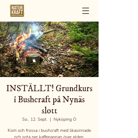
INSTÄLLT! Grundkurs
i Bushcraft på Nynäs
slott
So., 12. Sept.
  |  
Nyköping Ö
Kom och frossa i bushcraft med likasinnade
och sota ner kaffepannan över elden.