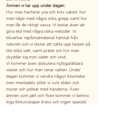
Ämnen vi tar upp under dagen:
Hur man hanterar yxa och kniv säkert, hur 
man täljer med några olika grepp samt hur 
man får de riktigt vassa. Vi testar även att 
göra eld med några olika metoder. Vi 
tillverkar rep/bindmaterial hämtat från 
naturen och vi testar att sätta upp tarpen på 
lite olika sätt, samt pratar om hur man 
skyddar sig mot väder och vind.
Vi kommer även diskutera nyttiga/ätbara 
växter och hur man renar vatten. Under 
dagen kommer vi vandra någon kilometer, 
men mestadels sitter vi runt elden och 
myser och jobbar med händerna. Även 
ämnen som jakt och fiske kommer vi beröra.
Inga förkunskaper krävs och ingen speciell 
utrustning mer än kniv och…
Läs mer >