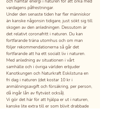
och hämtar energi i naturen för att orka med 
vardagens påfrestningar.
Under den senaste tiden har fler människor 
än kanske någonsin tidigare, just sökt sig till 
skogen av den anledningen. Dessutom är 
det relativt coronafritt i naturen. Du kan 
fortfarande träna utomhus och om man 
följer rekommendationerna så går det 
fortfarande att ha ett socialt liv i naturen. 
Med anledning av situationen i vårt 
samhälle och i övriga världen erbjuder 
Kanotkungen och Naturkraft Eskilstuna en 
fri dag i naturen (det kostar 10 kr i 
anmälningsavgift och försäkring, per person, 
då ingår lån av flytväst också).
Vi gör det här för att hjälpa er ut i naturen, 
kanske lite extra till er som blivit drabbade 
nu.
Läs mer >