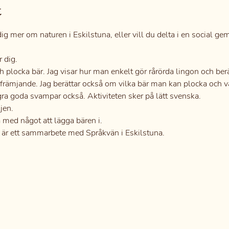
t
 dig mer om naturen i Eskilstuna, eller vill du delta i en social 
 dig.
 plocka bär. Jag visar hur man enkelt gör rårörda lingon och berä
främjande. Jag berättar också om vilka bär man kan plocka och 
ågra goda svampar också. Aktiviteten sker på lätt svenska.
jen.
a med något att lägga bären i.
ch är ett sammarbete med Språkvän i Eskilstuna.