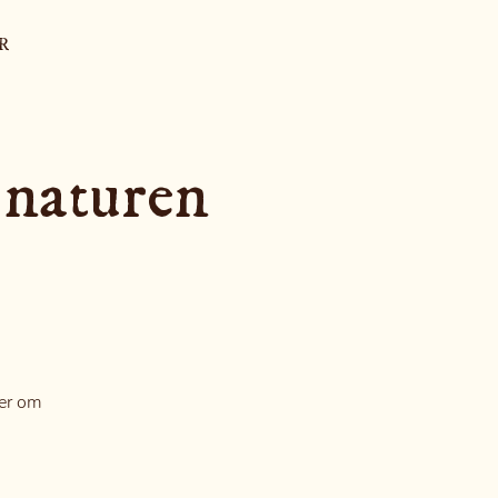
R
 naturen
mer om