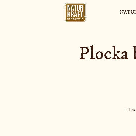
NATU
Plocka 
Tills