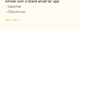
Ämnen som vi bland annat tar upp:
- Säkerhet
- Olika knivar
Läs mer >
Dela detta evenemang
DSGVO
Berufsgeheimnis