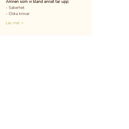
Ämnen som vi bland annat tar upp:
- Säkerhet
- Olika knivar
Läs mer >
Dela detta evenemang
DSGVO
Berufsgeheimnis