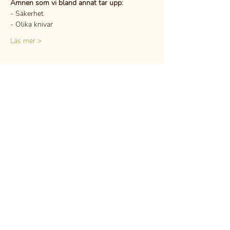
Ämnen som vi bland annat tar upp:
- Säkerhet
- Olika knivar
Läs mer >
Dela detta evenemang
DSGVO
Berufsgeheimnis