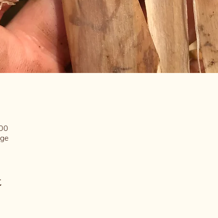
:00
ige
t