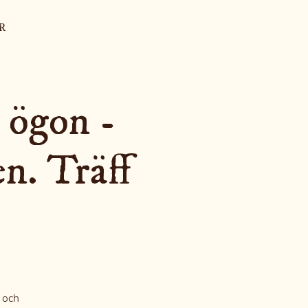
R
 ögon -
en. Träff
t och