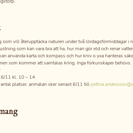
ogstorp.
t
 som vill återupptäcka naturen under två lördagsförmiddagar i 
ustning som kan vara bra att ha, hur man gör eld och renar vatte
 kan använda karta och kompass och hur kniv o yxa hanteras säkert
en som kommer att samtalas kring. Inga förkunskaper behövs. Kur
!
16/11 kl. 10 – 14
antal platser, anmälan sker senast 6/11 till 
pethra.andersson@a
emang