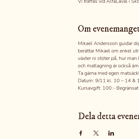
Vi träffas vid AlfaLaval i Sk
Om evenemange
Mikael Andersson guidar dig
berättar Mikael om enkel utr
växter ni stöter på, hur man
och matlagning är också ämn
Ta gärna med egen matsäck
Datum: 9/11 kl. 10 – 14 & 
Kursavgift: 100:- Begränsat 
Dela detta even