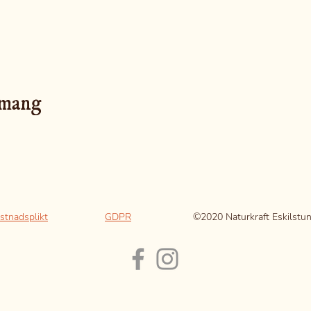
emang
stnadsplikt
GDPR
©2020 Naturkraft Eskilstu