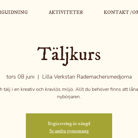
RGUIDNING
AKTIVITETER
KONTAKT / O
Täljkurs
tors 08 juni
  |  
Lilla Verkstan Rademachersmedjorna
tälj i en kreativ och kravlös miljö. Allt du behöver finns att lån
nybörjaren.
Registrering är stängd
Se andra evenemang