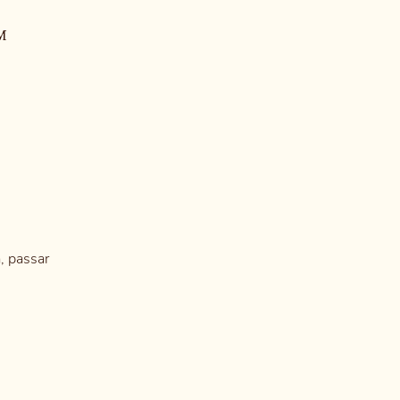
M
a, passar