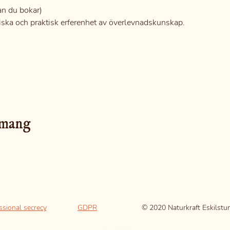
an du bokar)
tiska och praktisk erferenhet av överlevnadskunskap.
emang
ssional secrecy
GDPR
© 2020 Naturkraft Eskilstu