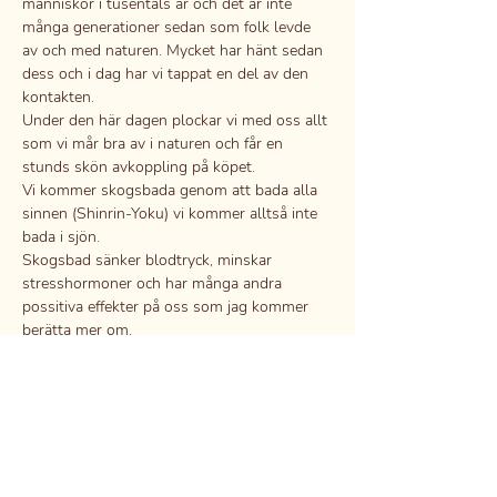
människor i tusentals år och det är inte 
många generationer sedan som folk levde 
av och med naturen. Mycket har hänt sedan 
dess och i dag har vi tappat en del av den 
kontakten.
Under den här dagen plockar vi med oss allt 
som vi mår bra av i naturen och får en 
stunds skön avkoppling på köpet.
Vi kommer skogsbada genom att bada alla 
sinnen (Shinrin-Yoku) vi kommer alltså inte 
bada i sjön.
Skogsbad sänker blodtryck, minskar 
stresshormoner och har många andra 
possitiva effekter på oss som jag kommer 
berätta mer om.
Läs mer >
Dela detta evenemang