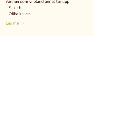
Ämnen som vi bland annat tar upp:
- Säkerhet
- Olika knivar
Läs mer >
Dela detta evenemang
GDPR
Professional secrecy