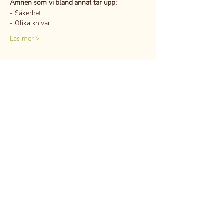
Ämnen som vi bland annat tar upp:
- Säkerhet
- Olika knivar
Läs mer >
Dela detta evenemang
GDPR
Professional secrecy