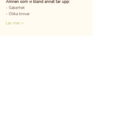
Ämnen som vi bland annat tar upp:
- Säkerhet
- Olika knivar
Läs mer >
Dela detta evenemang
GDPR
Professional secrecy