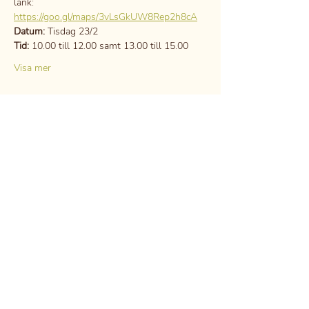
länk:
https://goo.gl/maps/3vLsGkUW8Rep2h8cA
Datum:
 Tisdag 23/2
Tid:
 10.00 till 12.00 samt 13.00 till 15.00
Visa mer
Dela detta evenemang
GDPR