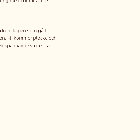
andring med kompisarna?
ara kunskapen som gått 
gon. Ni kommer plocka och 
ed spännande växter på 