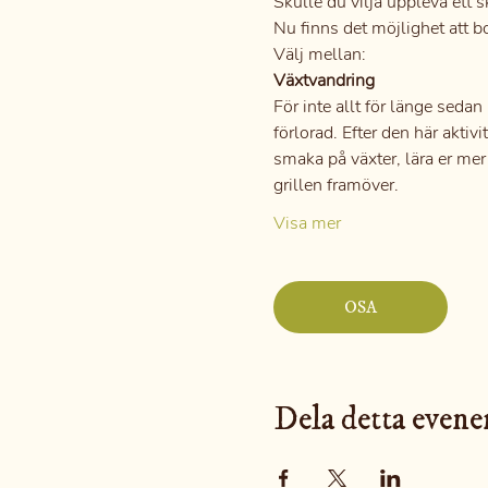
Skulle du vilja uppleva ett 
Nu finns det möjlighet att bo
Välj mellan:
Växtvandring
För inte allt för länge seda
förlorad. Efter den här akt
smaka på växter, lära er me
grillen framöver.
Visa mer
OSA
Dela detta even