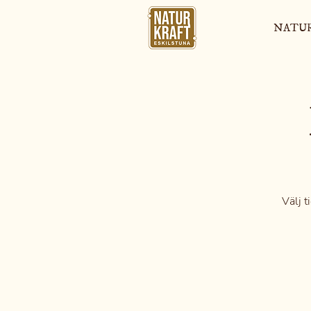
NATU
Välj t