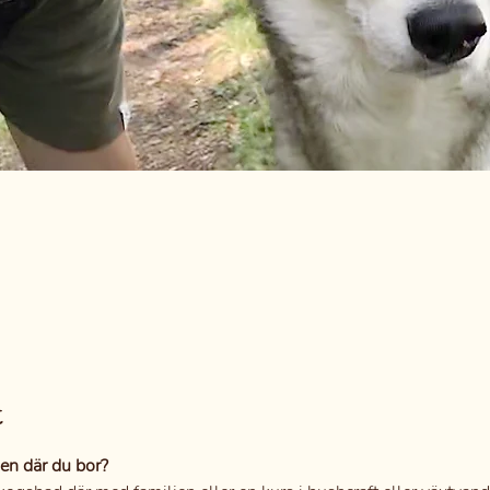
t
gen där du bor?