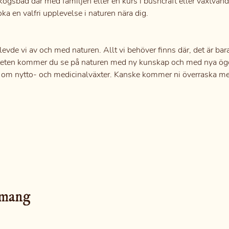
skogsbad där med familjen eller en kurs i bushcraft eller växtv
ka en valfri upplevelse i naturen nära dig.
n levde vi av och med naturen. Allt vi behöver finns där, det är b
iviteten kommer du se på naturen med ny kunskap och med nya ö
r om nytto- och medicinalväxter. Kanske kommer ni överraska m
emang