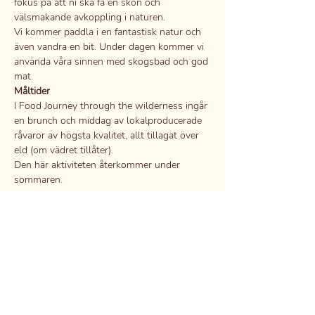
fokus på att ni ska få en skön och 
välsmakande avkoppling i naturen.
Vi kommer paddla i en fantastisk natur och 
även vandra en bit. Under dagen kommer vi 
använda våra sinnen med skogsbad och god 
mat.
Måltider
I Food Journey through the wilderness ingår 
en brunch och middag av lokalproducerade 
råvaror av högsta kvalitet, allt tillagat över 
eld (om vädret tillåter). 
Den här aktiviteten återkommer under 
sommaren.
Visa mer
Dela detta evenemang