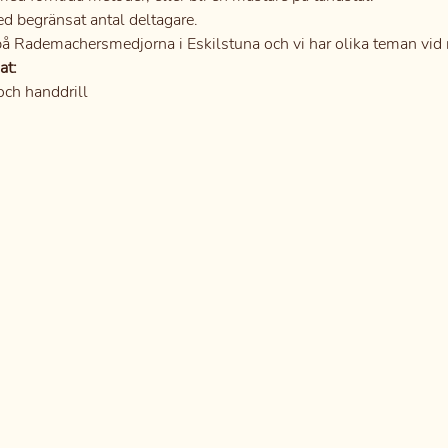
ed begränsat antal deltagare.
 på Rademachersmedjorna i Eskilstuna och vi har olika teman vid re
at:
och handdrill