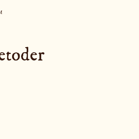
M
etoder