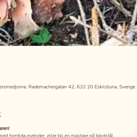
0
ersmedjorna, Rademachergatan 42, 632 20 Eskilstuna, Sverige
t
aren!
ed forntida metoder, eller bli en mästare på tändstål.