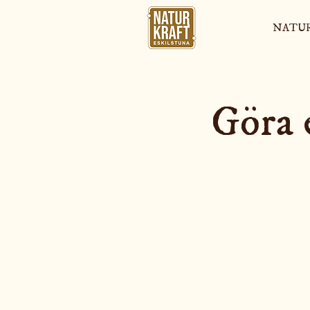
NATU
Göra 