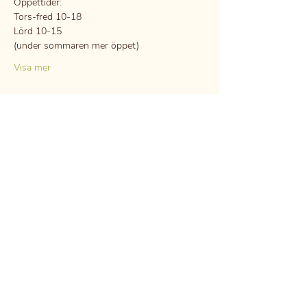
Öppettider:
Tors-fred 10-18
Lörd 10-15
(under sommaren mer öppet)
Visa mer
Dela detta evenemang
GDPR