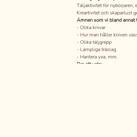
Täljaktivitet för nybörjaren, 
Kreartivitet och skaparlust 
Ämnen som vi bland annat t
- Olika knivar
- Hur man håller kniven vas
- Olika täljgrepp
- Lämpliga träslag
- Hantera yxa, mm.
Bra att veta:
Inga förkunskaper krävs, b
Du deltar under eget ansvar 
Tid:
18.00 - 20.00
Plats:
Lilla Verkstan på R
Kostnad:
300:- per/person, 
Antal:
Max 5 personer.
För mer info och bokning:
Ring Mikael Andersson på: 