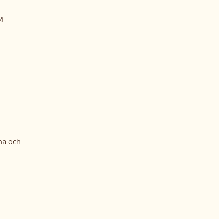
M
åna och