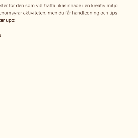
eller för den som vill träffa likasinnade i en kreativ miljö.
genomsyrar aktiviteten, men du får handledning och tips.
ar upp:
s
arn från 10-14 år är välkomna tillsammans med betalande vuxen.
och på egen risk, du är inte försäkrad genom Naturkraft.
ademachersmedjorna (mellan Knivsmedjan och Smeden Sothöna)
barn 200:-.
0705657680 eller mejla info@naturkrafteskilstuna.se