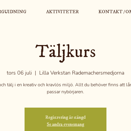
RGUIDNING
AKTIVITETER
KONTAKT / O
Täljkurs
tors 06 juli
  |  
Lilla Verkstan Rademachersmedjorna
h tälj i en kreativ och kravlös miljö. Allt du behöver finns att l
passar nybörjaren.
Registrering är stängd
Se andra evenemang