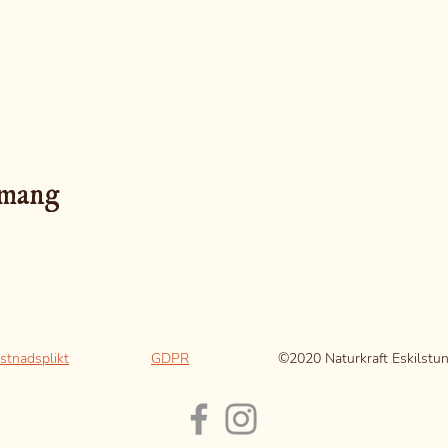
emang
stnadsplikt
GDPR
©2020 Naturkraft Eskilstu