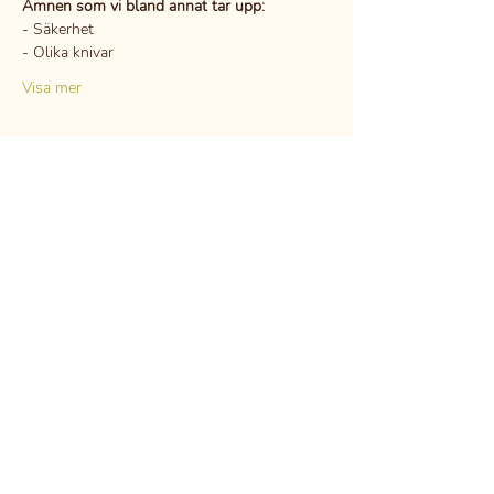
Ämnen som vi bland annat tar upp:
- Säkerhet
- Olika knivar
Visa mer
Dela detta evenemang
GDPR
Tystnadsplikt