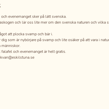
t
 och evenemanget sker på lätt svenska.
staskogen och lär oss lite mer om den svenska naturen och vilk
ågot att plocka svamp och bär i.
ig som är nybörjare på svamp och lite osäker på att vara i natur
a människor.
 falafel och evenemanget är helt gratis.
rakvan@eskilstuna.se