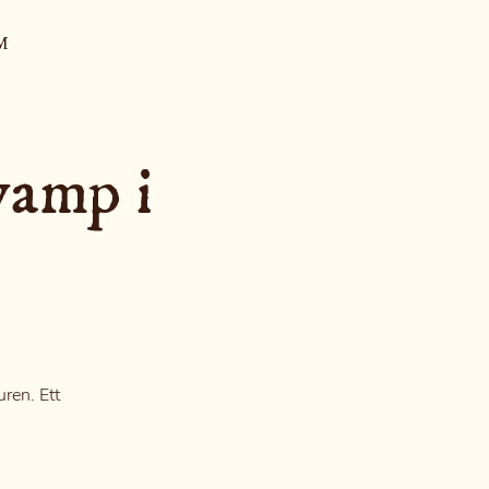
M
vamp i
ren. Ett