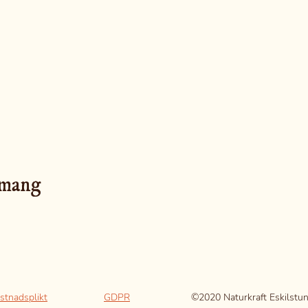
emang
stnadsplikt
GDPR
©2020 Naturkraft Eskilstu