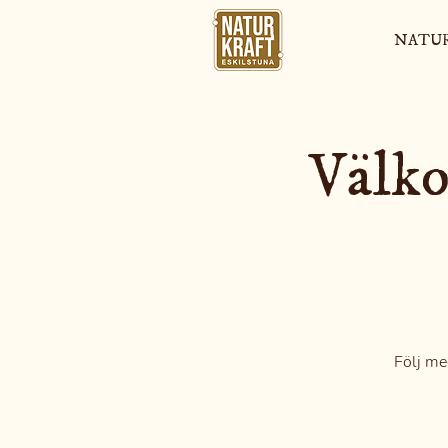
NATU
Välko
Följ me