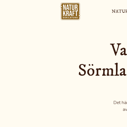
NATU
Va
Sörmla
Det här
av