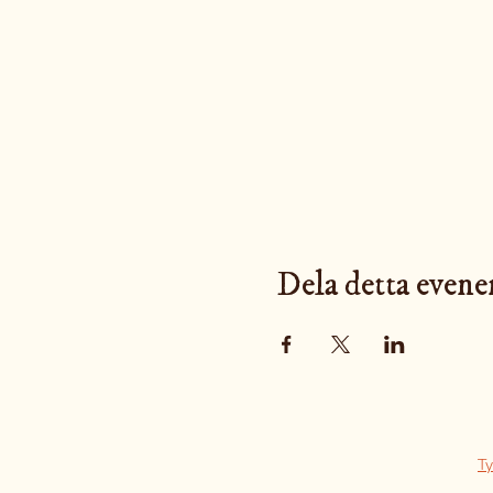
Dela detta even
Ty