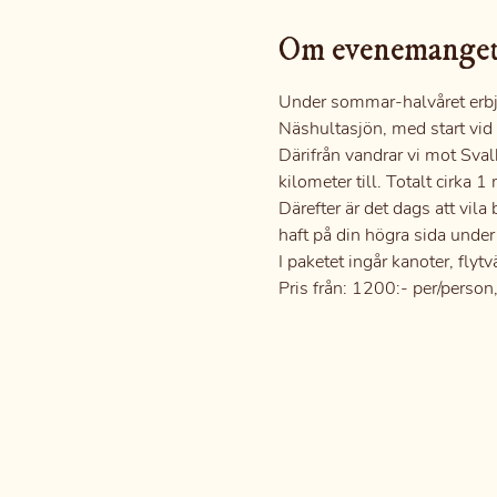
Om evenemange
Under sommar-halvåret erbj
Näshultasjön, med start vid 
Därifrån vandrar vi mot Sval
kilometer till. Totalt cirka 1
Därefter är det dags att vil
haft på din högra sida under
I paketet ingår kanoter, flyt
Pris från: 1200:- per/perso