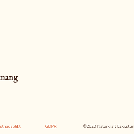
emang
stnadsplikt
GDPR
©2020 Naturkraft Eskilstu