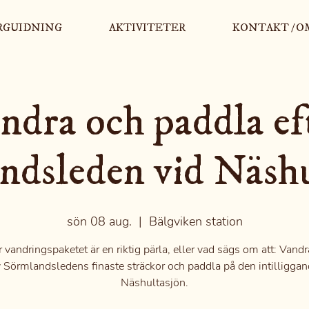
RGUIDNING
AKTIVITETER
KONTAKT / O
ndra och paddla ef
ndsleden vid Näshu
sön 08 aug.
  |  
Bälgviken station
 vandringspaketet är en riktig pärla, eller vad sägs om att: Vand
 Sörmlandsledens finaste sträckor och paddla på den intilligga
Näshultasjön.