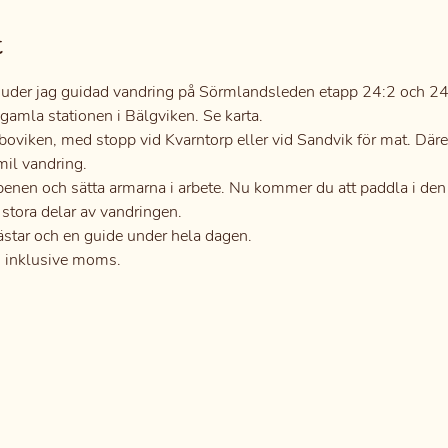
t
uder jag guidad vandring på Sörmlandsleden etapp 24:2 och 24
gamla stationen i Bälgviken. Se karta.
boviken, med stopp vid Kvarntorp eller vid Sandvik för mat. Däre
 mil vandring.
a benen och sätta armarna i arbete. Nu kommer du att paddla i de
 stora delar av vandringen.
västar och en guide under hela dagen.
n, inklusive moms.