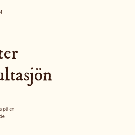
M
ter
ltasjön
ra på en
nde