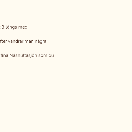
:3 längs med 
fter vandrar man några 
n fina Näshultasjön som du 