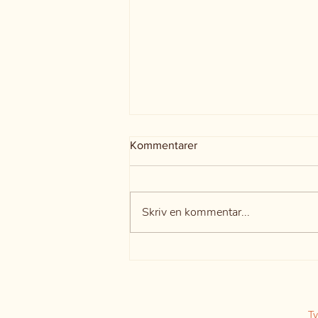
Kommentarer
Skriv en kommentar...
Äventyr och Skattjakt på
sportlovet
Ty