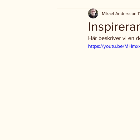
Mikael Andersson
1
Inspirera
Här beskriver vi en 
https://youtu.be/MHmx