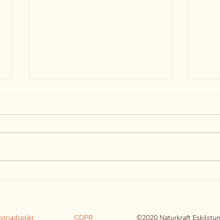
Tacka vet jag; Gray Thursday
Bäst 
natu
stnadsplikt
GDPR
©2020 Naturkraft Eskilstu