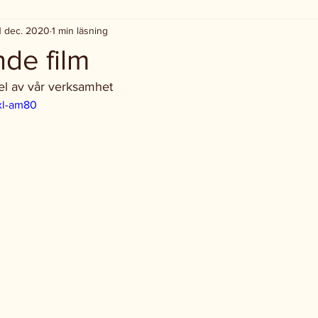
1 dec. 2020
1 min läsning
nde film
del av vår verksamhet
xl-am80