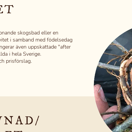
ET
ppnande skogsbad eller en
vitet i samband med födelsedag
angerar även uppskattade "after
lda i hela Sverige.
h prisförslag.
VNAD/