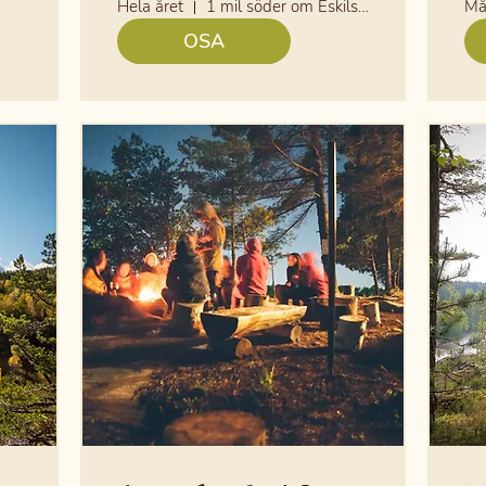
Hela året
1 mil söder om Eskilstuna
Må
OSA