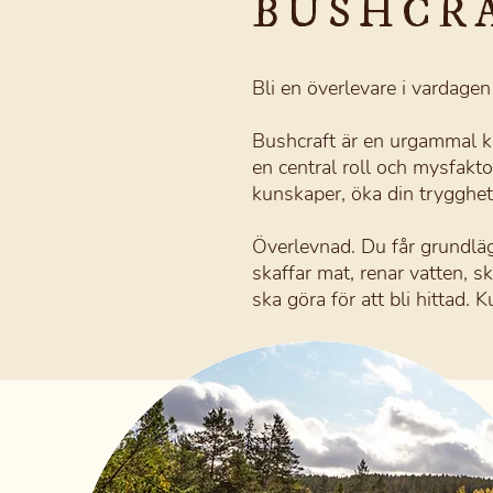
BUSHCR
Bli en överlevare i vardagen
Bushcraft ä
r en urgammal k
en central roll och mysfakto
kunskaper, öka din trygghet
Överlevnad. Du får grundlä
skaffar mat, renar vatten, 
ska göra för att bli hittad.