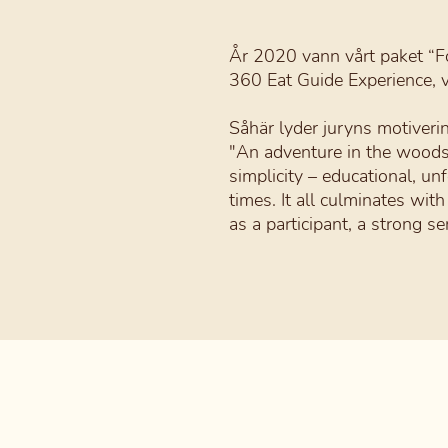
År 2020 vann vårt paket “
360 Eat Guide Experience, vi
Såhär lyder juryns motiveri
"An adventure in the woods a
simplicity – educational, un
times. It all culminates wit
as a participant, a strong se