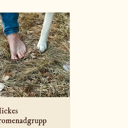
ickes
romenadgrupp