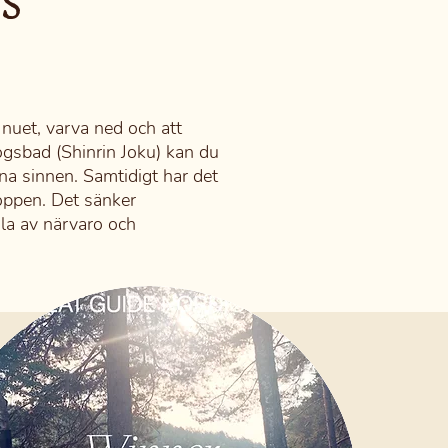
S
 nuet, varva ned och att
ogsbad (Shinrin Joku) kan du
ina sinnen. Samtidigt har det
oppen. Det sänker
sla av närvaro och