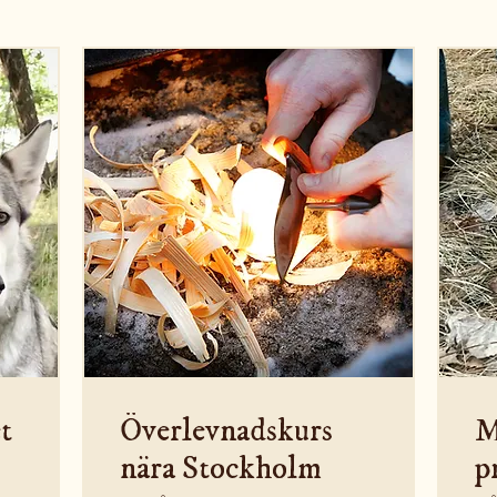
t
Överlevnadskurs
M
nära Stockholm
p