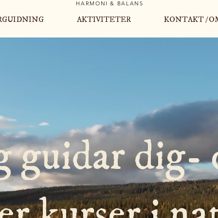
HARMONI & BALANS
RGUIDNING
AKTIVITETER
KONTAKT / O
AKTIVITETER
g guidar dig-
er kurser i na