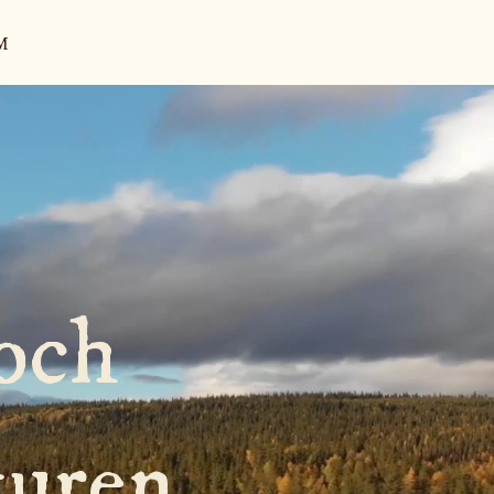
M
KONTAKT / OM
 och
turen